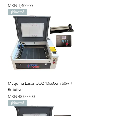
Precio
MXN 1,400.00
¡Nuevo!
Máquina Láser CO2 40x60cm 60w +
Rotativo
Precio
MXN 48,000.00
¡Nuevo!