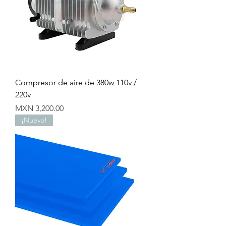
Compresor de aire de 380w 110v /
220v
Precio
MXN 3,200.00
¡Nuevo!