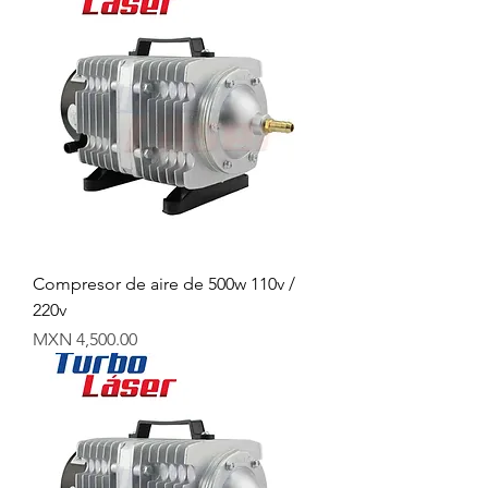
Compresor de aire de 500w 110v /
220v
Precio
MXN 4,500.00