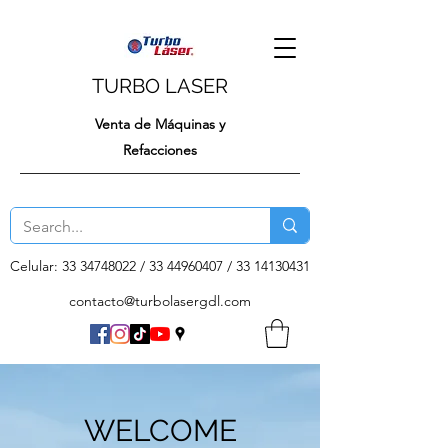
TURBO LASER
Venta de Máquinas y
Refacciones
Celular:
33 34748022
/
33 44960407
/
33 14130431
contacto@turbolasergdl.com
WELCOME