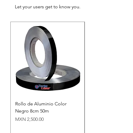
Let your users get to know you.
Rollo de Aluminio Color
Industronic Regulad
Negro 8cm 50m
Voltaje 45 kva Trifási
Amcr G3 2345
Precio
MXN 2,500.00
Precio
MXN 150,000.00