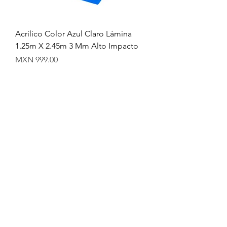
Acrílico Color Azul Claro Lámina
1.25m X 2.45m 3 Mm Alto Impacto
Precio
MXN 999.00
Acrílico Espejo Dorado Nuevo
Lámina 1.22m X 2.44m 3 Mm Alto